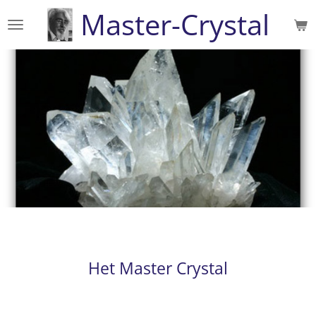
Master-Crystal
Ga
direct
naar
de
hoofdinhoud
Het Master Crystal